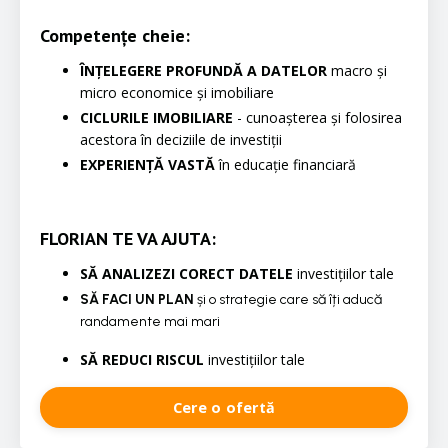
Competențe cheie:
ÎNȚELEGERE PROFUNDĂ A DATELOR
macro și
micro economice și imobiliare
CICLURILE IMOBILIARE
- cunoașterea și folosirea
acestora în deciziile de investiții
EXPERIENȚĂ VASTĂ
în educație financiară
FLORIAN TE VA AJUTA:
SĂ ANALIZEZI CORECT DATELE
investițiilor tale
SĂ FACI UN PLAN
și o strategie care să îți aducă
randamente mai mari
SĂ REDUCI RISCUL
investițiilor tale
Cere o ofertă