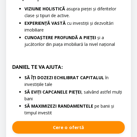
VIZIUNE HOLISTICĂ
asupra pieței și diferitelor
clase și tipuri de active.
EXPERIENȚĂ VASTĂ
cu investiții și dezvoltări
imobiliare
CUNOAȘTERE PROFUNDĂ A PIEȚEI
și a
jucătorilor din piața imobiliară la nivel național
DANIEL TE VA AJUTA:
SĂ ÎȚI DOZEZI ECHILIBRAT CAPITALUL
în
investițiile tale
SĂ EVIȚI CAPCANELE PIEȚEI
, salvând astfel mulți
bani
SĂ MAXIMIZEZI RANDAMENTELE
pe banii și
timpul investit
Cere o ofertă