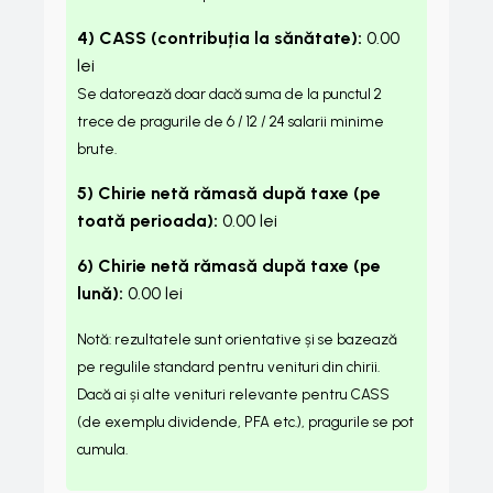
4) CASS (contribuția la sănătate):
0.00
lei
Se datorează doar dacă suma de la punctul 2
trece de pragurile de 6 / 12 / 24 salarii minime
brute.
5) Chirie netă rămasă după taxe (pe
toată perioada):
0.00
lei
6) Chirie netă rămasă după taxe (pe
lună):
0.00
lei
Notă: rezultatele sunt orientative și se bazează
pe regulile standard pentru venituri din chirii.
Dacă ai și alte venituri relevante pentru CASS
(de exemplu dividende, PFA etc.), pragurile se pot
cumula.